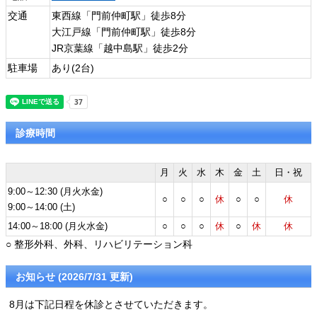
交通
東西線「門前仲町駅」徒歩8分
大江戸線「門前仲町駅」徒歩8分
JR京葉線「越中島駅」徒歩2分
駐車場
あり(2台)
診療時間
月
火
水
木
金
土
日・祝
9:00～12:30 (月火水金)
○
○
○
休
○
○
休
9:00～14:00 (土)
14:00～18:00 (月火水金)
○
○
○
休
○
休
休
○ 整形外科、外科、リハビリテーション科
お知らせ (2026/7/31 更新)
8月は下記日程を休診とさせていただきます。